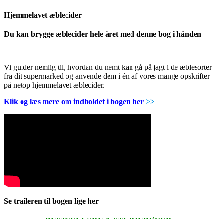
Hjemmelavet æblecider
Du kan brygge æblecider hele året med denne bog i hånden
Vi guider nemlig til, hvordan du nemt kan gå på jagt i de æblesorter
fra dit supermarked og anvende dem i én af vores mange opskrifter
på netop hjemmelavet æblecider.
Klik og læs mere om indholdet i bogen her
>>
Se traileren til bogen lige her