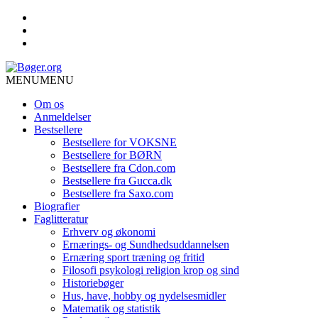
MENU
MENU
Om os
Anmeldelser
Bestsellere
Bestsellere for VOKSNE
Bestsellere for BØRN
Bestsellere fra Cdon.com
Bestsellere fra Gucca.dk
Bestsellere fra Saxo.com
Biografier
Faglitteratur
Erhverv og økonomi
Ernærings- og Sundhedsuddannelsen
Ernæring sport træning og fritid
Filosofi psykologi religion krop og sind
Historiebøger
Hus, have, hobby og nydelsesmidler
Matematik og statistik