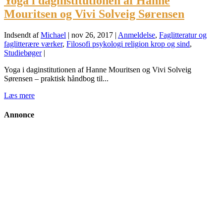
Yoga i daginstitutionen af Hanne
Mouritsen og Vivi Solveig Sørensen
Indsendt af
Michael
|
nov 26, 2017
|
Anmeldelse
,
Faglitteratur og
faglitterære værker
,
Filosofi psykologi religion krop og sind
,
Studiebøger
|
Yoga i daginstitutionen af Hanne Mouritsen og Vivi Solveig
Sørensen – praktisk håndbog til...
Læs mere
Annonce