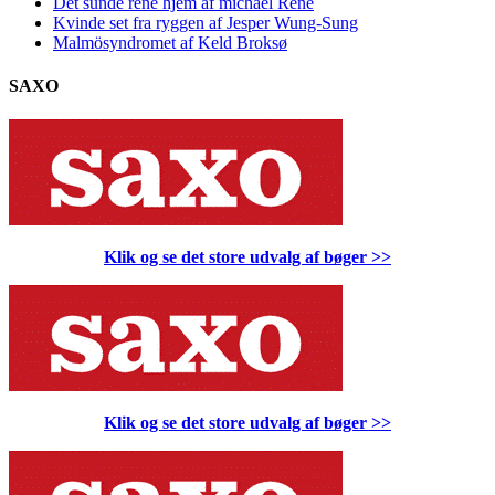
Det sunde rene hjem af michael René
Kvinde set fra ryggen af Jesper Wung-Sung
Malmösyndromet af Keld Broksø
SAXO
Klik og se det store udvalg af bøger
>>
Klik og se det store udvalg af bøger
>>