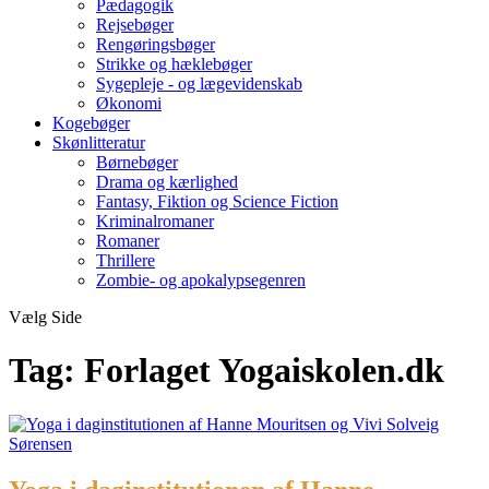
Pædagogik
Rejsebøger
Rengøringsbøger
Strikke og hæklebøger
Sygepleje - og lægevidenskab
Økonomi
Kogebøger
Skønlitteratur
Børnebøger
Drama og kærlighed
Fantasy, Fiktion og Science Fiction
Kriminalromaner
Romaner
Thrillere
Zombie- og apokalypsegenren
Vælg Side
Tag:
Forlaget Yogaiskolen.dk