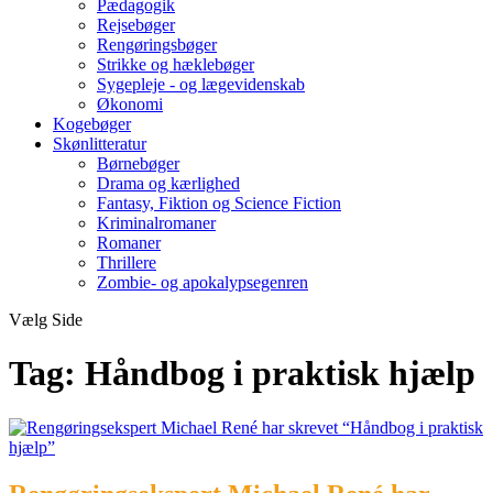
Pædagogik
Rejsebøger
Rengøringsbøger
Strikke og hæklebøger
Sygepleje - og lægevidenskab
Økonomi
Kogebøger
Skønlitteratur
Børnebøger
Drama og kærlighed
Fantasy, Fiktion og Science Fiction
Kriminalromaner
Romaner
Thrillere
Zombie- og apokalypsegenren
Vælg Side
Tag:
Håndbog i praktisk hjælp