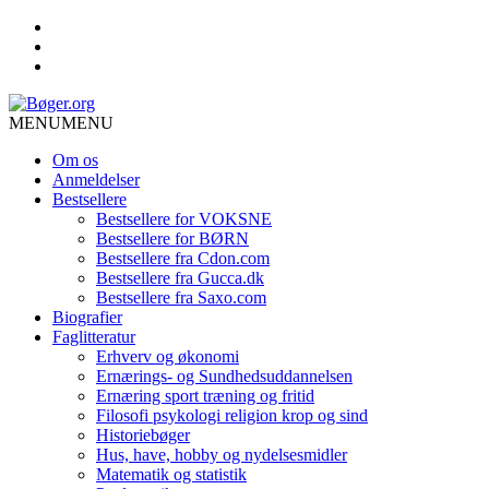
MENU
MENU
Om os
Anmeldelser
Bestsellere
Bestsellere for VOKSNE
Bestsellere for BØRN
Bestsellere fra Cdon.com
Bestsellere fra Gucca.dk
Bestsellere fra Saxo.com
Biografier
Faglitteratur
Erhverv og økonomi
Ernærings- og Sundhedsuddannelsen
Ernæring sport træning og fritid
Filosofi psykologi religion krop og sind
Historiebøger
Hus, have, hobby og nydelsesmidler
Matematik og statistik