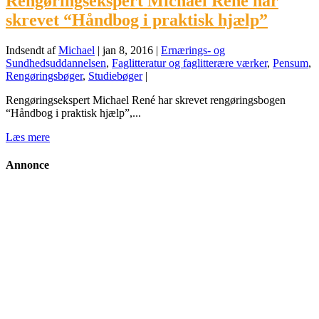
Rengøringsekspert Michael René har
skrevet “Håndbog i praktisk hjælp”
Indsendt af
Michael
|
jan 8, 2016
|
Ernærings- og
Sundhedsuddannelsen
,
Faglitteratur og faglitterære værker
,
Pensum
,
Rengøringsbøger
,
Studiebøger
|
Rengøringsekspert Michael René har skrevet rengøringsbogen
“Håndbog i praktisk hjælp”,...
Læs mere
Annonce