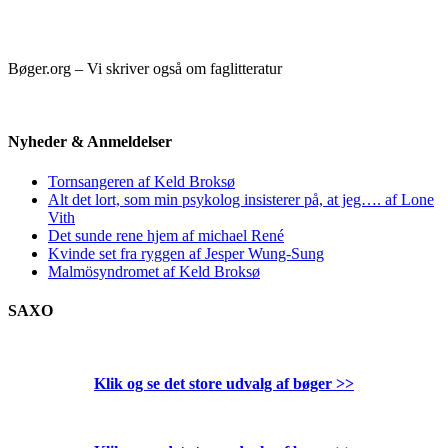
Bøger.org – Vi skriver også om faglitteratur
Nyheder & Anmeldelser
Tornsangeren af Keld Broksø
Alt det lort, som min psykolog insisterer på, at jeg…. af Lone
Vith
Det sunde rene hjem af michael René
Kvinde set fra ryggen af Jesper Wung-Sung
Malmösyndromet af Keld Broksø
SAXO
Klik og se det store udvalg af bøger
>>