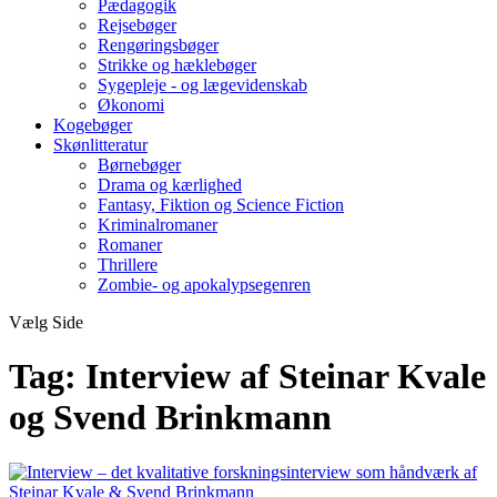
Pædagogik
Rejsebøger
Rengøringsbøger
Strikke og hæklebøger
Sygepleje - og lægevidenskab
Økonomi
Kogebøger
Skønlitteratur
Børnebøger
Drama og kærlighed
Fantasy, Fiktion og Science Fiction
Kriminalromaner
Romaner
Thrillere
Zombie- og apokalypsegenren
Vælg Side
Tag:
Interview af Steinar Kvale
og Svend Brinkmann