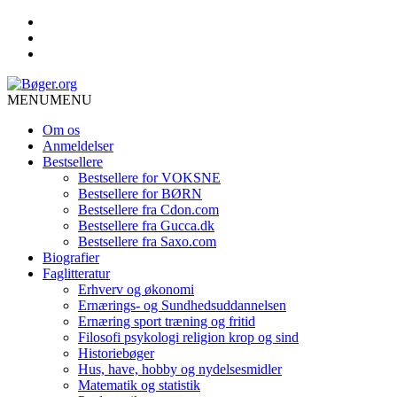
MENU
MENU
Om os
Anmeldelser
Bestsellere
Bestsellere for VOKSNE
Bestsellere for BØRN
Bestsellere fra Cdon.com
Bestsellere fra Gucca.dk
Bestsellere fra Saxo.com
Biografier
Faglitteratur
Erhverv og økonomi
Ernærings- og Sundhedsuddannelsen
Ernæring sport træning og fritid
Filosofi psykologi religion krop og sind
Historiebøger
Hus, have, hobby og nydelsesmidler
Matematik og statistik