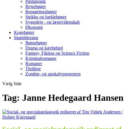
Pædagogik
Rejsebøger
Rengøringsbøger
Strikke og hæklebøger
Sygepleje - og lægevidenskab
Økonomi
Kogebøger
Skønlitteratur
Børnebøger
Drama og kærlighed
Fantasy, Fiktion og Science Fiction
Kriminalromaner
Romaner
Thrillere
Zombie- og apokalypsegenren
Vælg Side
Tag:
Janne Hedegaard Hansen