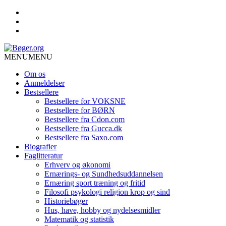
MENU
MENU
Om os
Anmeldelser
Bestsellere
Bestsellere for VOKSNE
Bestsellere for BØRN
Bestsellere fra Cdon.com
Bestsellere fra Gucca.dk
Bestsellere fra Saxo.com
Biografier
Faglitteratur
Erhverv og økonomi
Ernærings- og Sundhedsuddannelsen
Ernæring sport træning og fritid
Filosofi psykologi religion krop og sind
Historiebøger
Hus, have, hobby og nydelsesmidler
Matematik og statistik