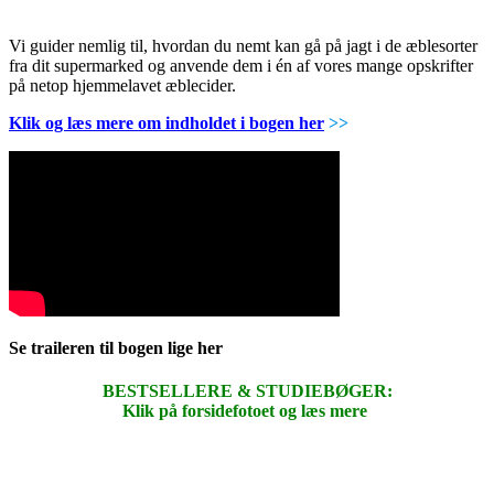
Vi guider nemlig til, hvordan du nemt kan gå på jagt i de æblesorter
fra dit supermarked og anvende dem i én af vores mange opskrifter
på netop hjemmelavet æblecider.
Klik og læs mere om indholdet i bogen her
>>
Se traileren til bogen lige her
BESTSELLERE & STUDIEBØGER:
Klik på forsidefotoet og læs mere
.
.