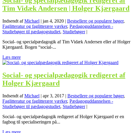
Social- og specialpædagogik redigeret af
Tim Vidæk Andersen | Holger Kjærgaard
Indsendt af
Michael
|
jan 4, 2020
|
Bestsellere og populære bøger
,
Faglitteratur og faglitterære værker
,
Pædagoguddannelsen -
Studiebøger til pædagogstudiet
,
Studiebøger
|
Social- og specialpædagogik af Tim Vidæk Andersen eller af Holger
Kjærgaard. Bogen “social-...
Læs mere
Social- og specialpædagogik redigeret af
Holger Kjærgaard
Indsendt af
Michael
|
apr 3, 2017
|
Bestsellere og populære bøger
,
Faglitteratur og faglitterære værker
,
Pædagoguddannelsen -
Studiebøger til pædagogstudiet
,
Studiebøger
|
Social- og specialpædagogik redigeret af Holger Kjærgaard er en
fagbog til specialiseringen på...
Læs mere