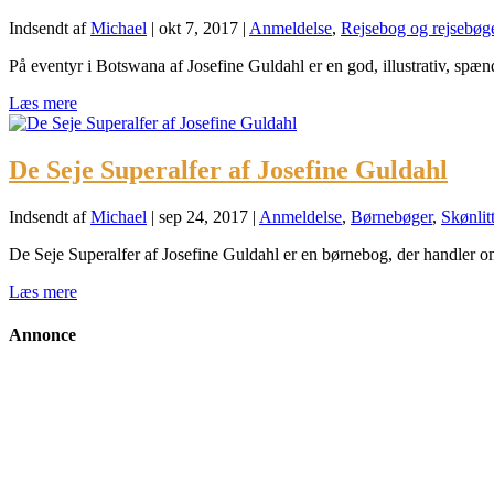
Indsendt af
Michael
|
okt 7, 2017
|
Anmeldelse
,
Rejsebog og rejsebøg
På eventyr i Botswana af Josefine Guldahl er en god, illustrativ, spæn
Læs mere
De Seje Superalfer af Josefine Guldahl
Indsendt af
Michael
|
sep 24, 2017
|
Anmeldelse
,
Børnebøger
,
Skønlit
De Seje Superalfer af Josefine Guldahl er en børnebog, der handler 
Læs mere
Annonce