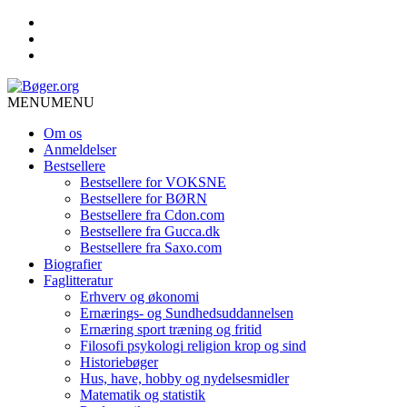
MENU
MENU
Om os
Anmeldelser
Bestsellere
Bestsellere for VOKSNE
Bestsellere for BØRN
Bestsellere fra Cdon.com
Bestsellere fra Gucca.dk
Bestsellere fra Saxo.com
Biografier
Faglitteratur
Erhverv og økonomi
Ernærings- og Sundhedsuddannelsen
Ernæring sport træning og fritid
Filosofi psykologi religion krop og sind
Historiebøger
Hus, have, hobby og nydelsesmidler
Matematik og statistik