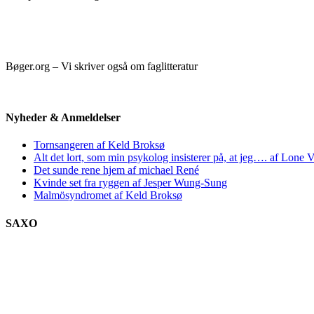
Bøger.org – Vi skriver også om faglitteratur
Nyheder & Anmeldelser
Tornsangeren af Keld Broksø
Alt det lort, som min psykolog insisterer på, at jeg…. af Lone V
Det sunde rene hjem af michael René
Kvinde set fra ryggen af Jesper Wung-Sung
Malmösyndromet af Keld Broksø
SAXO