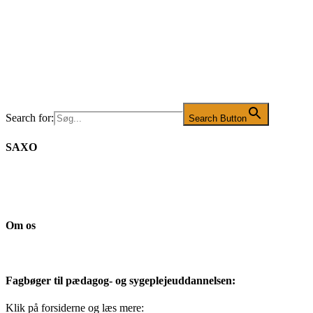
Search for:
Search Button
SAXO
Om os
Fagbøger til pædagog- og sygeplejeuddannelsen:
Klik på forsiderne og læs mere: