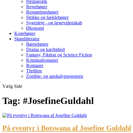
Pædagogik
Rejsebøger
Rengøringsbøger
Strikke og hæklebøger
Sygepleje - og lægevidenskab
Økonomi
Kogebøger
Skønlitteratur
Børnebøger
Drama og kærlighed
Fantasy, Fiktion og Science Fiction
Kriminalromaner
Romaner
Thrillere
Zombie- og apokalypsegenren
Vælg Side
Tag:
#JosefineGuldahl
På eventyr i Botswana af Josefine Guldahl