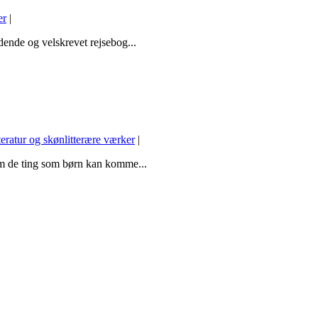
er
|
dende og velskrevet rejsebog...
teratur og skønlitterære værker
|
om de ting som børn kan komme...