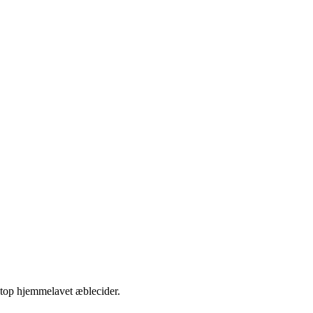
etop hjemmelavet æblecider.