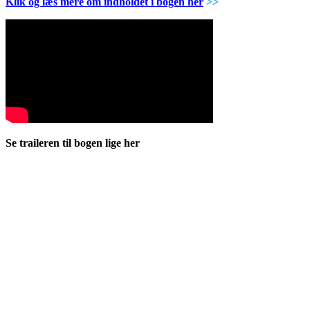
Klik og læs mere om indholdet i bogen her
>>
Se traileren til bogen lige her