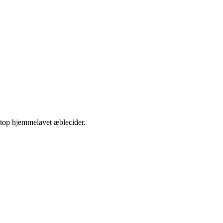
etop hjemmelavet æblecider.