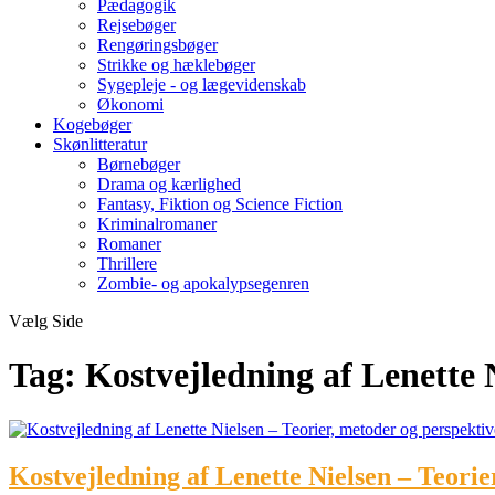
Pædagogik
Rejsebøger
Rengøringsbøger
Strikke og hæklebøger
Sygepleje - og lægevidenskab
Økonomi
Kogebøger
Skønlitteratur
Børnebøger
Drama og kærlighed
Fantasy, Fiktion og Science Fiction
Kriminalromaner
Romaner
Thrillere
Zombie- og apokalypsegenren
Vælg Side
Tag:
Kostvejledning af Lenette 
Kostvejledning af Lenette Nielsen – Teorie