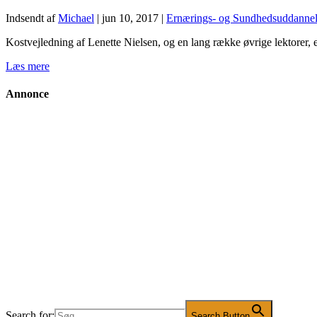
Indsendt af
Michael
|
jun 10, 2017
|
Ernærings- og Sundhedsuddanne
Kostvejledning af Lenette Nielsen, og en lang række øvrige lektorer, er 
Læs mere
Annonce
Search for:
Search Button