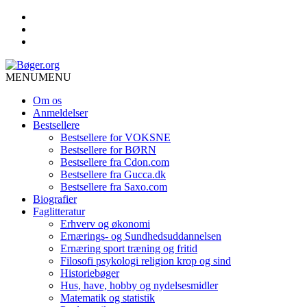
MENU
MENU
Om os
Anmeldelser
Bestsellere
Bestsellere for VOKSNE
Bestsellere for BØRN
Bestsellere fra Cdon.com
Bestsellere fra Gucca.dk
Bestsellere fra Saxo.com
Biografier
Faglitteratur
Erhverv og økonomi
Ernærings- og Sundhedsuddannelsen
Ernæring sport træning og fritid
Filosofi psykologi religion krop og sind
Historiebøger
Hus, have, hobby og nydelsesmidler
Matematik og statistik