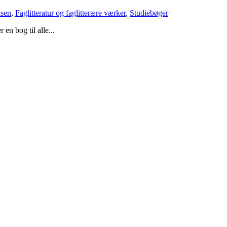
lsen
,
Faglitteratur og faglitterære værker
,
Studiebøger
|
en bog til alle...