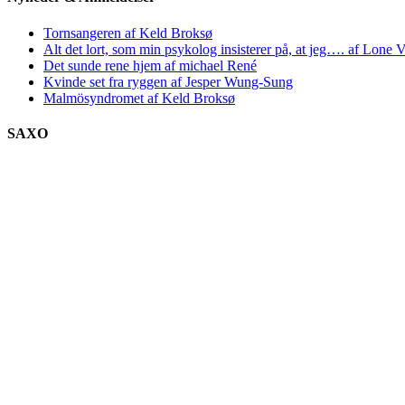
Tornsangeren af Keld Broksø
Alt det lort, som min psykolog insisterer på, at jeg…. af Lone V
Det sunde rene hjem af michael René
Kvinde set fra ryggen af Jesper Wung-Sung
Malmösyndromet af Keld Broksø
SAXO