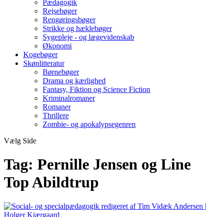
Pædagogik
Rejsebøger
Rengøringsbøger
Strikke og hæklebøger
Sygepleje - og lægevidenskab
Økonomi
Kogebøger
Skønlitteratur
Børnebøger
Drama og kærlighed
Fantasy, Fiktion og Science Fiction
Kriminalromaner
Romaner
Thrillere
Zombie- og apokalypsegenren
Vælg Side
Tag:
Pernille Jensen og Line
Top Abildtrup