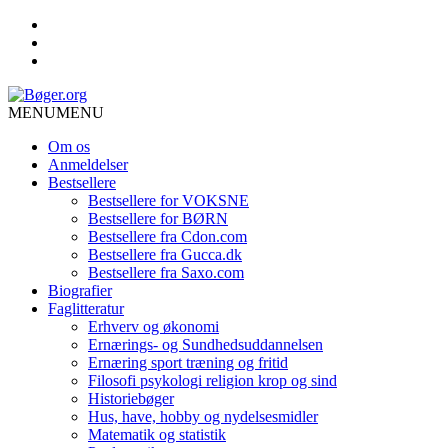
MENU
MENU
Om os
Anmeldelser
Bestsellere
Bestsellere for VOKSNE
Bestsellere for BØRN
Bestsellere fra Cdon.com
Bestsellere fra Gucca.dk
Bestsellere fra Saxo.com
Biografier
Faglitteratur
Erhverv og økonomi
Ernærings- og Sundhedsuddannelsen
Ernæring sport træning og fritid
Filosofi psykologi religion krop og sind
Historiebøger
Hus, have, hobby og nydelsesmidler
Matematik og statistik