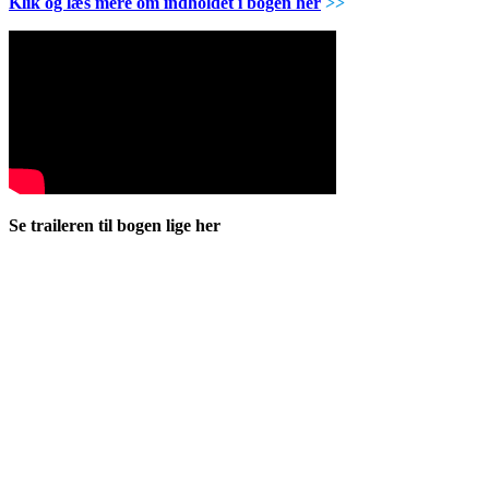
Klik og læs mere om indholdet i bogen her
>>
Se traileren til bogen lige her