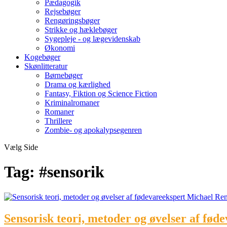
Pædagogik
Rejsebøger
Rengøringsbøger
Strikke og hæklebøger
Sygepleje - og lægevidenskab
Økonomi
Kogebøger
Skønlitteratur
Børnebøger
Drama og kærlighed
Fantasy, Fiktion og Science Fiction
Kriminalromaner
Romaner
Thrillere
Zombie- og apokalypsegenren
Vælg Side
Tag:
#sensorik
Sensorisk teori, metoder og øvelser af fø