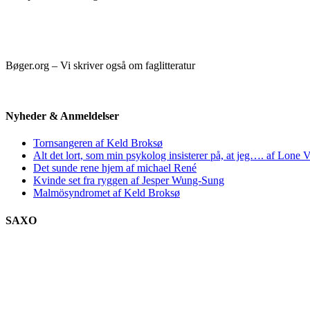
Bøger.org – Vi skriver også om faglitteratur
Nyheder & Anmeldelser
Tornsangeren af Keld Broksø
Alt det lort, som min psykolog insisterer på, at jeg…. af Lone V
Det sunde rene hjem af michael René
Kvinde set fra ryggen af Jesper Wung-Sung
Malmösyndromet af Keld Broksø
SAXO