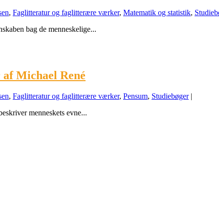
sen
,
Faglitteratur og faglitterære værker
,
Matematik og statistik
,
Studieb
enskaben bag de menneskelige...
r af Michael René
sen
,
Faglitteratur og faglitterære værker
,
Pensum
,
Studiebøger
|
 beskriver menneskets evne...