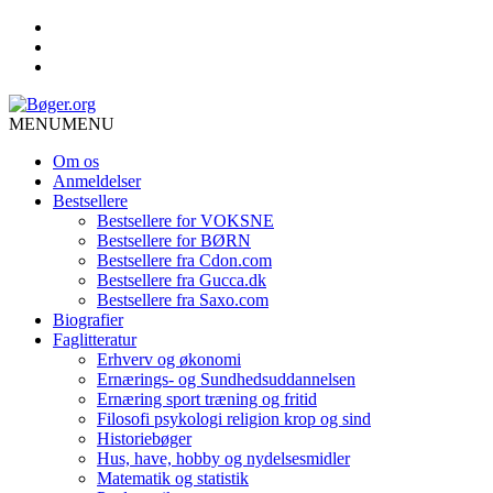
MENU
MENU
Om os
Anmeldelser
Bestsellere
Bestsellere for VOKSNE
Bestsellere for BØRN
Bestsellere fra Cdon.com
Bestsellere fra Gucca.dk
Bestsellere fra Saxo.com
Biografier
Faglitteratur
Erhverv og økonomi
Ernærings- og Sundhedsuddannelsen
Ernæring sport træning og fritid
Filosofi psykologi religion krop og sind
Historiebøger
Hus, have, hobby og nydelsesmidler
Matematik og statistik