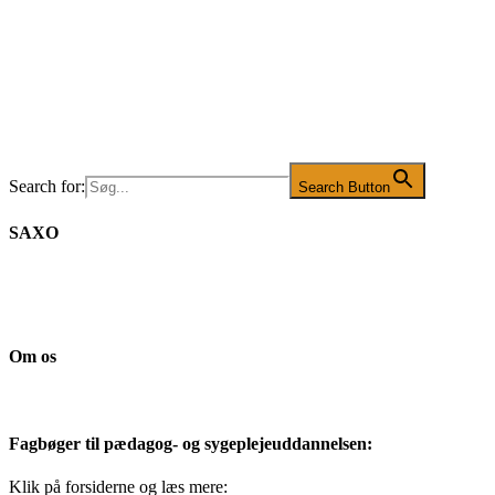
Search for:
Search Button
SAXO
Om os
Fagbøger til pædagog- og sygeplejeuddannelsen:
Klik på forsiderne og læs mere: