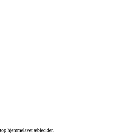
etop hjemmelavet æblecider.