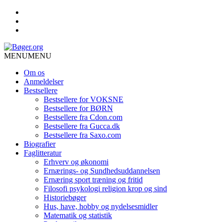
MENU
MENU
Om os
Anmeldelser
Bestsellere
Bestsellere for VOKSNE
Bestsellere for BØRN
Bestsellere fra Cdon.com
Bestsellere fra Gucca.dk
Bestsellere fra Saxo.com
Biografier
Faglitteratur
Erhverv og økonomi
Ernærings- og Sundhedsuddannelsen
Ernæring sport træning og fritid
Filosofi psykologi religion krop og sind
Historiebøger
Hus, have, hobby og nydelsesmidler
Matematik og statistik