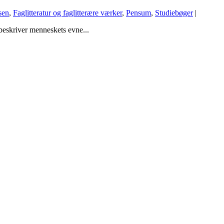
sen
,
Faglitteratur og faglitterære værker
,
Pensum
,
Studiebøger
|
 beskriver menneskets evne...