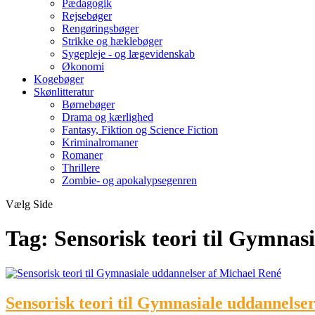
Pædagogik
Rejsebøger
Rengøringsbøger
Strikke og hæklebøger
Sygepleje - og lægevidenskab
Økonomi
Kogebøger
Skønlitteratur
Børnebøger
Drama og kærlighed
Fantasy, Fiktion og Science Fiction
Kriminalromaner
Romaner
Thrillere
Zombie- og apokalypsegenren
Vælg Side
Tag:
Sensorisk teori til Gymnas
Sensorisk teori til Gymnasiale uddannelse