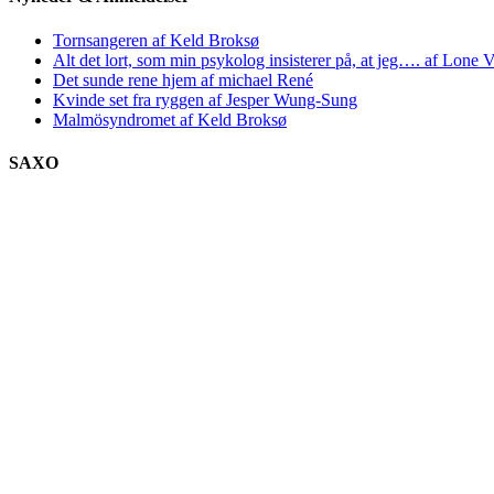
Tornsangeren af Keld Broksø
Alt det lort, som min psykolog insisterer på, at jeg…. af Lone V
Det sunde rene hjem af michael René
Kvinde set fra ryggen af Jesper Wung-Sung
Malmösyndromet af Keld Broksø
SAXO