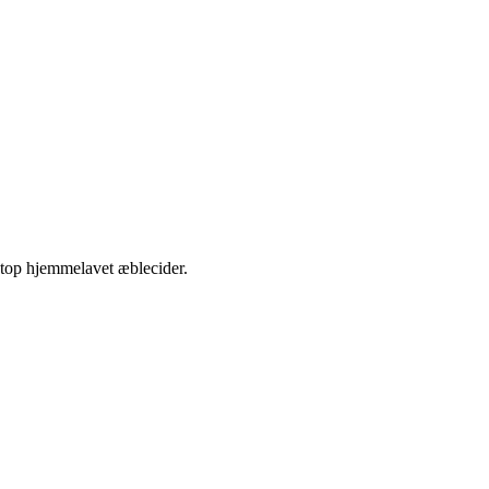
etop hjemmelavet æblecider.