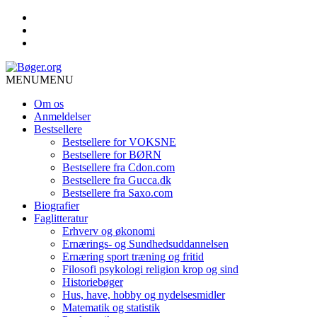
MENU
MENU
Om os
Anmeldelser
Bestsellere
Bestsellere for VOKSNE
Bestsellere for BØRN
Bestsellere fra Cdon.com
Bestsellere fra Gucca.dk
Bestsellere fra Saxo.com
Biografier
Faglitteratur
Erhverv og økonomi
Ernærings- og Sundhedsuddannelsen
Ernæring sport træning og fritid
Filosofi psykologi religion krop og sind
Historiebøger
Hus, have, hobby og nydelsesmidler
Matematik og statistik