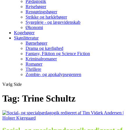
Pædagogik
Rejsebøger
Rengøringsbøger
Strikke og hæklebøger
Sygepleje - og lægevidenskab
Økonomi
Kogebøger
Skønlitteratur
Børnebøger
Drama og kærlighed
Fantasy, Fiktion og Science Fiction
Kriminalromaner
Romaner
Thrillere
Zombie- og apokalypsegenren
Vælg Side
Tag:
Trine Schultz