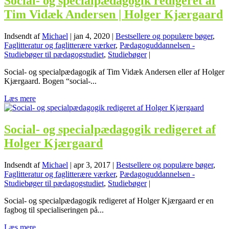
Social- og specialpædagogik redigeret af
Tim Vidæk Andersen | Holger Kjærgaard
Indsendt af
Michael
|
jan 4, 2020
|
Bestsellere og populære bøger
,
Faglitteratur og faglitterære værker
,
Pædagoguddannelsen -
Studiebøger til pædagogstudiet
,
Studiebøger
|
Social- og specialpædagogik af Tim Vidæk Andersen eller af Holger
Kjærgaard. Bogen “social-...
Læs mere
Social- og specialpædagogik redigeret af
Holger Kjærgaard
Indsendt af
Michael
|
apr 3, 2017
|
Bestsellere og populære bøger
,
Faglitteratur og faglitterære værker
,
Pædagoguddannelsen -
Studiebøger til pædagogstudiet
,
Studiebøger
|
Social- og specialpædagogik redigeret af Holger Kjærgaard er en
fagbog til specialiseringen på...
Læs mere