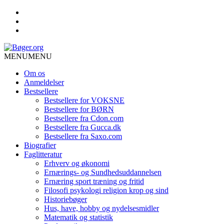
MENU
MENU
Om os
Anmeldelser
Bestsellere
Bestsellere for VOKSNE
Bestsellere for BØRN
Bestsellere fra Cdon.com
Bestsellere fra Gucca.dk
Bestsellere fra Saxo.com
Biografier
Faglitteratur
Erhverv og økonomi
Ernærings- og Sundhedsuddannelsen
Ernæring sport træning og fritid
Filosofi psykologi religion krop og sind
Historiebøger
Hus, have, hobby og nydelsesmidler
Matematik og statistik