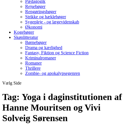
Pædagogik
Rejsebøger
Rengøringsbøger
Strikke og hæklebøger
Sygepleje - og lægevidenskab
Økonomi
Kogebøger
Skønlitteratur
Børnebøger
Drama og kærlighed
Fantasy, Fiktion og Science Fiction
Kriminalromaner
Romaner
Thrillere
Zombie- og apokalypsegenren
Vælg Side
Tag:
Yoga i daginstitutionen af
Hanne Mouritsen og Vivi
Solveig Sørensen