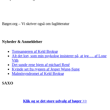
Bøger.org – Vi skriver også om faglitteratur
Nyheder & Anmeldelser
Tornsangeren af Keld Broksø
Alt det lort, som min psykolog insisterer på, at jeg…. af Lone
Vith
Det sunde rene hjem af michael René
Kvinde set fra ryggen af Jesper Wung-Sung
Malmösyndromet af Keld Broksø
SAXO
Klik og se det store udvalg af bøger
>>