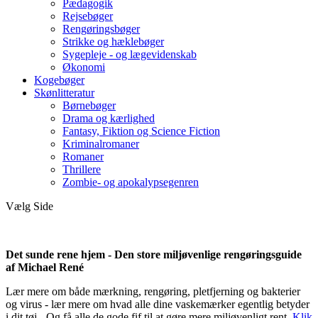
Pædagogik
Rejsebøger
Rengøringsbøger
Strikke og hæklebøger
Sygepleje - og lægevidenskab
Økonomi
Kogebøger
Skønlitteratur
Børnebøger
Drama og kærlighed
Fantasy, Fiktion og Science Fiction
Kriminalromaner
Romaner
Thrillere
Zombie- og apokalypsegenren
Vælg Side
Det sunde rene hjem - Den store miljøvenlige rengøringsguide
af Michael René
Lær mere om både mærkning, rengøring, pletfjerning og bakterier
og virus - lær mere om hvad alle dine vaskemærker egentlig betyder
i dit tøj - Og få alle de gode fif til at gøre mere miljøvenligt rent.
Klik