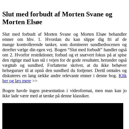
.
Slut med forbudt af Morten Svane og
Morten Elsøe
Slut med forbudt af Morten Svane og Morten Elsøe behandler
emner om hhv. 1. Hvordan du kan slippe dig fri af de
mange kontrollerende tanker, som dominerer sundhedsscenen og
derefter vælge din egen vej. Bogen “Slut med forbudt” handler også
om 2. Hvorfor restriktioner, forbud og et snævert fokus på at spise
den rigtige mad kan stå i vejen for de gode resultater, herunder også
vægttab og sundhed. Forfatterne skriver, at du ikke behøver
helseguruer til at opnå den sundhed du fortjener. Dertil omtales og
diskuteres en lang række andre relevante emner i denne bog.
Klik
her og læs mere
>>
Bogen havde ingen præsentation i videoformat, men man kan jo
ikke lade være med at tænke på denne klassiker.