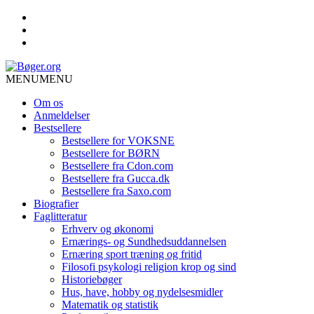
MENU
MENU
Om os
Anmeldelser
Bestsellere
Bestsellere for VOKSNE
Bestsellere for BØRN
Bestsellere fra Cdon.com
Bestsellere fra Gucca.dk
Bestsellere fra Saxo.com
Biografier
Faglitteratur
Erhverv og økonomi
Ernærings- og Sundhedsuddannelsen
Ernæring sport træning og fritid
Filosofi psykologi religion krop og sind
Historiebøger
Hus, have, hobby og nydelsesmidler
Matematik og statistik