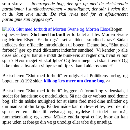
som skrev “
… fremragende bog, der gør op med de eksisterende
paradigmer i sundhedsverdenen – paradigmer, der står i vejen for,
at du kan leve sundt. De skal rives ned før et afbalanceret
paradigme kan bygges op
“.
Bogen
og bestselleren
Slut med forbudt
er forfattet af hhv. Morten Svane
og Morten Elsøe. Er du også træt af tidens sundhedskrav? Sådan
indledes den officielle introduktion til bogen. Denne bog “Slut med
forbudt” gør op med diktaturet indenfor sundhed. Vi kender jo alle
disse råd, og vi har alle mødt de bunkevis af regler om, hvad vi bør
spise? Hvor meget vi skal løbe? Og hvor meget vi skal træne? Og
ikke mindst hvordan vi bør se ud, før vi kan kalde os sunde?
Bestselleren “Slut med forbudt” er udgivet af Politikens forlag, og
bogen er på 192 sider,
klik og læs mere om denne bog
>>
Bestselleren “Slut med forbu
dt” bygger på fornuft og videnskab, i
stedet for fanatisme og madreligion. Så når du er væbnet med denne
bog, får du måske mulighed for at slutte fred med dine måltider og
din mad samt din krop. På den måde kan du leve et liv, hvor det du
spiser er en kilde til velsmag og nydelse i stedet for mål,
rammetænkning og stress. Måske endda også et liv, hvor du kan
spise uden at forøge din vægt unødigt eller tabe dig unødigt.