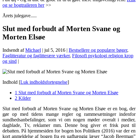
og se bogtraileren her
>>
Årets julegave.....
Slut med forbudt af Morten Svane og
Morten Elsøe
Indsendt af
Michael
|
jul 5, 2016
|
Bestsellere og populære bøger
,
Faglitteratur og faglitterære værker
,
Filosofi psykologi religion krop
og sind
|
Indhold
[
Luk indholdsfortegnelse
]
1
Slut med forbudt af Morten Svane og Morten Elsøe
2
Kilder
Slut med forbudt af Morten Svane og Morten Elsøe er en bog, der
gør op med tidens mange regler og rammesætninger indenfor
sundhedsanbefalinger, som vi om nogen møder overalt i medier,
dagblade, Tv, reklamer mm. Denne bog giver et frisk pust til
debatten. På hjemmesiden for bogen hos Politiken (2016) var der en
kort anmeldelse af bogen fra en uafhængig læser “Jacob Beerman”