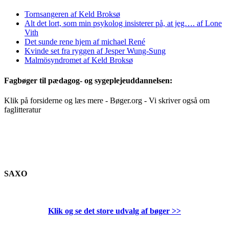
Tornsangeren af Keld Broksø
Alt det lort, som min psykolog insisterer på, at jeg…. af Lone
Vith
Det sunde rene hjem af michael René
Kvinde set fra ryggen af Jesper Wung-Sung
Malmösyndromet af Keld Broksø
Fagbøger til pædagog- og sygeplejeuddannelsen:
Klik på forsiderne og læs mere - Bøger.org - Vi skriver også om
faglitteratur
SAXO
Klik og se det store udvalg af bøger
>>