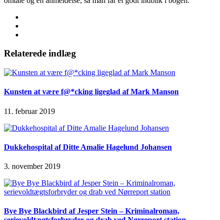
omtale og en anmeldelse, så man får et godt indblik i bogen.
Relaterede indlæg
Kunsten at være f@*cking ligeglad af Mark Manson
11. februar 2019
Dukkehospital af Ditte Amalie Hagelund Johansen
3. november 2019
Bye Bye Blackbird af Jesper Stein – Kriminalroman,
serievoldtægtsforbryder og drab ved Nørreport station