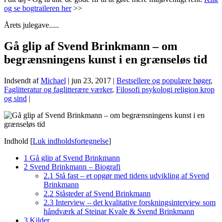
og se bogtraileren her
>>
Årets julegave.....
Gå glip af Svend Brinkmann – om
begrænsningens kunst i en grænseløs tid
Indsendt af
Michael
|
jun 23, 2017
|
Bestsellere og populære bøger
,
Faglitteratur og faglitterære værker
,
Filosofi psykologi religion krop
og sind
|
Indhold
[
Luk indholdsfortegnelse
]
1
Gå glip af Svend Brinkmann
2
Svend Brinkmann – Biografi
2.1
Stå fast – et opgør med tidens udvikling af Svend
Brinkmann
2.2
Ståsteder af Svend Brinkmann
2.3
Interview – det kvalitative forskningsinterview som
håndværk af Steinar Kvale & Svend Brinkmann
3
Kilder