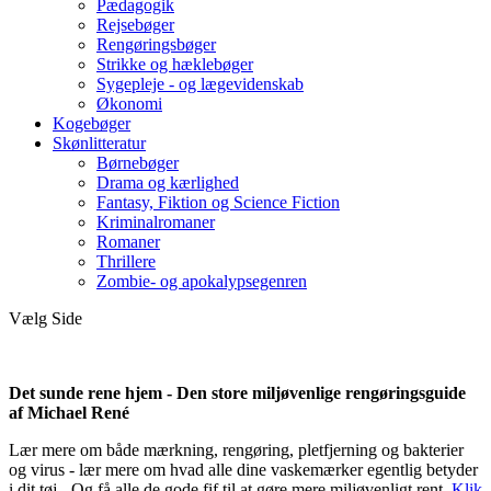
Pædagogik
Rejsebøger
Rengøringsbøger
Strikke og hæklebøger
Sygepleje - og lægevidenskab
Økonomi
Kogebøger
Skønlitteratur
Børnebøger
Drama og kærlighed
Fantasy, Fiktion og Science Fiction
Kriminalromaner
Romaner
Thrillere
Zombie- og apokalypsegenren
Vælg Side
Det sunde rene hjem - Den store miljøvenlige rengøringsguide
af Michael René
Lær mere om både mærkning, rengøring, pletfjerning og bakterier
og virus - lær mere om hvad alle dine vaskemærker egentlig betyder
i dit tøj - Og få alle de gode fif til at gøre mere miljøvenligt rent.
Klik