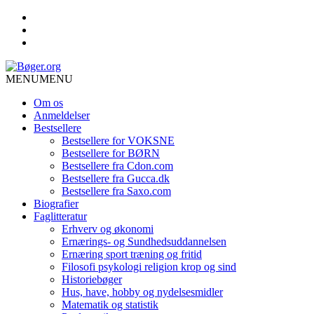
MENU
MENU
Om os
Anmeldelser
Bestsellere
Bestsellere for VOKSNE
Bestsellere for BØRN
Bestsellere fra Cdon.com
Bestsellere fra Gucca.dk
Bestsellere fra Saxo.com
Biografier
Faglitteratur
Erhverv og økonomi
Ernærings- og Sundhedsuddannelsen
Ernæring sport træning og fritid
Filosofi psykologi religion krop og sind
Historiebøger
Hus, have, hobby og nydelsesmidler
Matematik og statistik