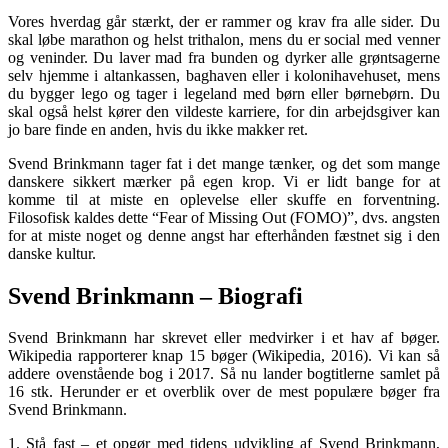
Vores hverdag går stærkt, der er rammer og krav fra alle sider. Du
skal løbe marathon og helst trithalon, mens du er social med venner
og veninder. Du laver mad fra bunden og dyrker alle grøntsagerne
selv hjemme i altankassen, baghaven eller i kolonihavehuset, mens
du bygger lego og tager i legeland med børn eller børnebørn. Du
skal også helst kører den vildeste karriere, for din arbejdsgiver kan
jo bare finde en anden, hvis du ikke makker ret.
Svend Brinkmann tager fat i det mange tænker, og det som mange
danskere sikkert mærker på egen krop. Vi er lidt bange for at
komme til at miste en oplevelse eller skuffe en forventning.
Filosofisk kaldes dette “Fear of Missing Out (FOMO)”, dvs. angsten
for at miste noget og denne angst har efterhånden fæstnet sig i den
danske kultur.
Svend Brinkmann – Biografi
Svend Brinkmann har skrevet eller medvirker i et hav af bøger.
Wikipedia rapporterer knap 15 bøger (Wikipedia, 2016). Vi kan så
addere ovenstående bog i 2017. Så nu lander bogtitlerne samlet på
16 stk. Herunder er et overblik over de mest populære bøger fra
Svend Brinkmann.
1. Stå fast – et opgør med tidens udvikling af Svend Brinkmann,