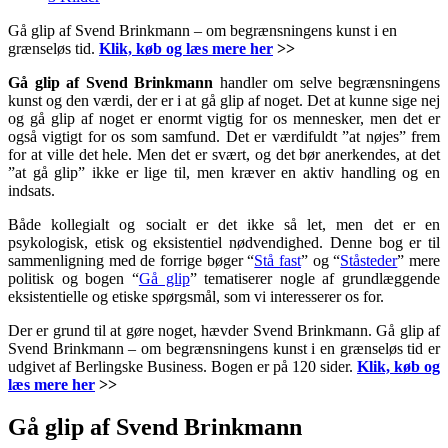
Gå glip af Svend Brinkmann – om begrænsningens kunst i en
grænseløs tid.
Klik, køb og læs mere her
>>
Gå glip af Svend Brinkmann
handler om selve begrænsningens
kunst og den værdi, der er i at gå glip af noget. Det at kunne sige nej
og gå glip af noget er enormt vigtig for os mennesker, men det er
også vigtigt for os som samfund. Det er værdifuldt ”at nøjes” frem
for at ville det hele. Men det er svært, og det bør anerkendes, at det
”at gå glip” ikke er lige til, men kræver en aktiv handling og en
indsats.
Både kollegialt og socialt er det ikke så let, men det er en
psykologisk, etisk og eksistentiel nødvendighed. Denne bog er til
sammenligning med de forrige bøger “
Stå fast
” og “
Ståsteder
” mere
politisk og bogen “
Gå glip
” tematiserer nogle af grundlæggende
eksistentielle og etiske spørgsmål, som vi interesserer os for.
Der er grund til at gøre noget, hævder Svend Brinkmann. Gå glip af
Svend Brinkmann – om begrænsningens kunst i en grænseløs tid er
udgivet af Berlingske Business. Bogen er på 120 sider.
Klik, køb og
læs mere her
>>
Gå glip af Svend Brinkmann