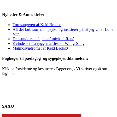
Nyheder & Anmeldelser
Tornsangeren af Keld Broksø
Alt det lort, som min psykolog insisterer på, at jeg…. af Lone
Vith
Det sunde rene hjem af michael René
Kvinde set fra ryggen af Jesper Wung-Sung
Malmösyndromet af Keld Broksø
Fagbøger til pædagog- og sygeplejeuddannelsen:
Klik på forsiderne og læs mere - Bøger.org - Vi skriver også om
faglitteratur
SAXO