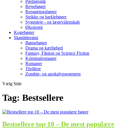
Pædagogik
Rejsebøger
Rengøringsbøger
Strikke og hæklebøger
Sygepleje - og lægevidenskab
Økonomi
Kogebøger
Skønlitteratur
Børnebøger
Drama og kærlighed
Fantasy, Fiktion og Science Fiction
Kriminalromaner
Romaner
Thrillere
Zombie- og apokalypsegenren
Vælg Side
Tag:
Bestsellere
Bestsellere top 10 – De mest populære