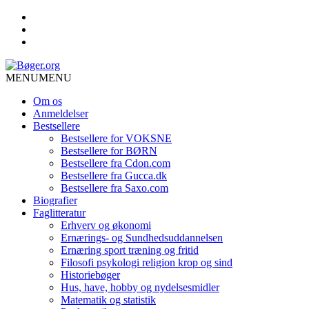
MENU
MENU
Om os
Anmeldelser
Bestsellere
Bestsellere for VOKSNE
Bestsellere for BØRN
Bestsellere fra Cdon.com
Bestsellere fra Gucca.dk
Bestsellere fra Saxo.com
Biografier
Faglitteratur
Erhverv og økonomi
Ernærings- og Sundhedsuddannelsen
Ernæring sport træning og fritid
Filosofi psykologi religion krop og sind
Historiebøger
Hus, have, hobby og nydelsesmidler
Matematik og statistik