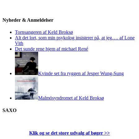
Nyheder & Anmeldelser
Tornsangeren af Keld Broksø
Alt det lort, som min psykolog insisterer på, at jeg…. af Lone
Vith
Det sunde rene hjem af michael René
Kvinde set fra ryggen af Jesper Wung-Sung
Malmösyndromet af Keld Broksø
SAXO
Klik og se det store udvalg af bøger
>>