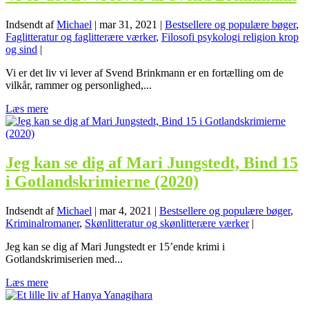
Indsendt af
Michael
|
mar 31, 2021
|
Bestsellere og populære bøger
,
Faglitteratur og faglitterære værker
,
Filosofi psykologi religion krop
og sind
|
Vi er det liv vi lever af Svend Brinkmann er en fortælling om de
vilkår, rammer og personlighed,...
Læs mere
Jeg kan se dig af Mari Jungstedt, Bind 15
i Gotlandskrimierne (2020)
Indsendt af
Michael
|
mar 4, 2021
|
Bestsellere og populære bøger
,
Kriminalromaner
,
Skønlitteratur og skønlitterære værker
|
Jeg kan se dig af Mari Jungstedt er 15’ende krimi i
Gotlandskrimiserien med...
Læs mere