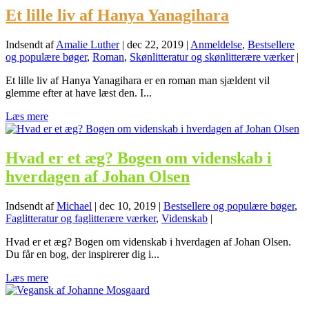
Et lille liv af Hanya Yanagihara
Indsendt af
Amalie Luther
|
dec 22, 2019
|
Anmeldelse
,
Bestsellere
og populære bøger
,
Roman
,
Skønlitteratur og skønlitterære værker
|
Et lille liv af Hanya Yanagihara er en roman man sjældent vil
glemme efter at have læst den. I...
Læs mere
Hvad er et æg? Bogen om videnskab i
hverdagen af Johan Olsen
Indsendt af
Michael
|
dec 10, 2019
|
Bestsellere og populære bøger
,
Faglitteratur og faglitterære værker
,
Videnskab
|
Hvad er et æg? Bogen om videnskab i hverdagen af Johan Olsen.
Du får en bog, der inspirerer dig i...
Læs mere