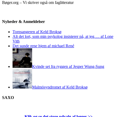
Bøger.org – Vi skriver også om faglitteratur
Nyheder & Anmeldelser
Tornsangeren af Keld Broksø
Alt det lort, som min psykolog insisterer på, at jeg…. af Lone
Vith
Det sunde rene hjem af michael René
Kvinde set fra ryggen af Jesper Wung-Sung
Malmösyndromet af Keld Broksø
SAXO
Klik og se det store udvalg af bøger
>>