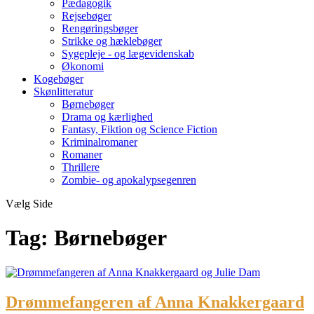
Pædagogik
Rejsebøger
Rengøringsbøger
Strikke og hæklebøger
Sygepleje - og lægevidenskab
Økonomi
Kogebøger
Skønlitteratur
Børnebøger
Drama og kærlighed
Fantasy, Fiktion og Science Fiction
Kriminalromaner
Romaner
Thrillere
Zombie- og apokalypsegenren
Vælg Side
Tag:
Børnebøger
Drømmefangeren af Anna Knakkergaard