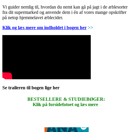
Vi guider nemlig til, hvordan du nemt kan gå på jagt i de æblesorter
fra dit supermarked og anvende dem i én af vores mange opskrifter
på netop hjemmelavet æblecider.
Klik og læs mere om indholdet i bogen her
>>
Se traileren til bogen lige her
BESTSELLERE & STUDIEBØGER:
Klik på forsidefotoet og læs mere
.
.