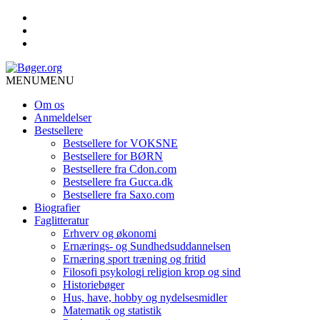
MENU
MENU
Om os
Anmeldelser
Bestsellere
Bestsellere for VOKSNE
Bestsellere for BØRN
Bestsellere fra Cdon.com
Bestsellere fra Gucca.dk
Bestsellere fra Saxo.com
Biografier
Faglitteratur
Erhverv og økonomi
Ernærings- og Sundhedsuddannelsen
Ernæring sport træning og fritid
Filosofi psykologi religion krop og sind
Historiebøger
Hus, have, hobby og nydelsesmidler
Matematik og statistik