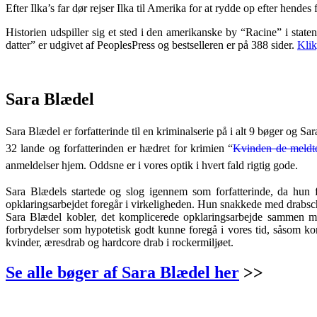
Efter Ilka’s far dør rejser Ilka til Amerika for at rydde op efter hen
Historien udspiller sig et sted i den amerikanske by “Racine” i stat
datter” er udgivet af PeoplesPress og bestselleren er på 388 sider.
Klik
.
Sara Blædel
Sara Blædel er forfatterinde til en kriminalserie på i alt 9 bøger og S
32 lande og forfatterinden er hædret for krimien “
Kvinden de meldt
anmeldelser hjem. Oddsne er i vores optik i hvert fald rigtig gode.
Sara Blædels startede og slog igennem som forfatterinde, da hun 
opklaringsarbejdet foregår i virkeligheden. Hun snakkede med drabschef
Sara Blædel kobler, det komplicerede opklaringsarbejde sammen me
forbrydelser som hypotetisk godt kunne foregå i vores tid, såsom k
kvinder, æresdrab og hardcore drab i rockermiljøet.
Se alle bøger af Sara Blædel her
>>
.