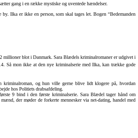
d sætter gang i en række mystiske og uventede hændelser.
 by. Ilka er ikke en person, som skal tages let.
Bogen “Bedemanden
 i 2 millioner blot i Danmark. Sara Blædels kriminalromaner er udgivet i
14. Så mon ikke at den nye kriminalserie med Ilka, kan trække gode
 kriminalroman, og hun ville gerne blive lidt klogere på, hvordan
ejde hos Politiets drabsafdeling.
rste 9 bind i den første kriminalserie. Sara Blædel tager hånd om
od mænd, der møder de forkerte mennesker via net-dating, handel med