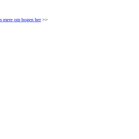
æs mere om bogen her
>>