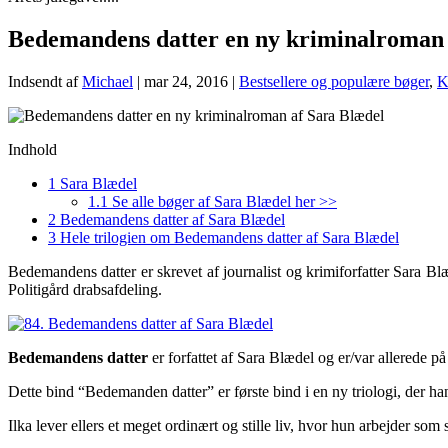
Bedemandens datter en ny kriminalroman 
Indsendt af
Michael
|
mar 24, 2016
|
Bestsellere og populære bøger
,
K
Indhold
1
Sara Blædel
1.1
Se alle bøger af Sara Blædel her >>
2
Bedemandens datter af Sara Blædel
3
Hele trilogien om Bedemandens datter af Sara Blædel
Bedemandens datter er skrevet af journalist og krimiforfatter Sara B
Politigård drabsafdeling.
Bedemandens datter
er forfattet af Sara Blædel og er/var allerede p
Dette bind “Bedemanden datter” er første bind i en ny triologi, der h
Ilka lever ellers et meget ordinært og stille liv, hvor hun arbejder s