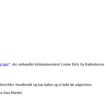
t støv
“, der omhandler kriminalassistent Louise Rick fra Københavns
bliver/blev forudbestilt og kan købes og er købt før udgivelsen.
fra Sara Blædel.