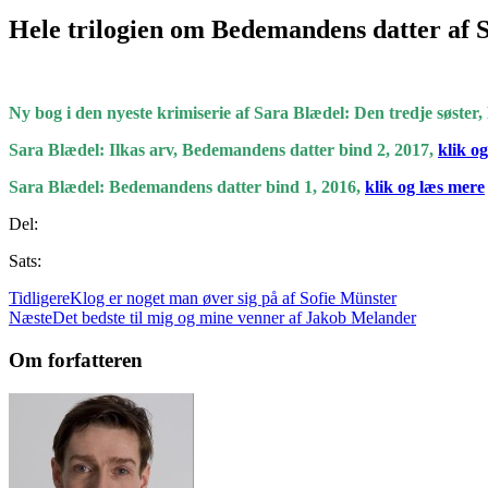
Hele trilogien om Bedemandens datter af 
_
_
__
Ny bog i den nyeste krimiserie af Sara Blædel: Den tredje søste
Sara Blædel: Ilkas arv, Bedemandens datter bind 2, 2017,
klik o
Sara Blædel: Bedemandens datter bind 1, 2016,
klik og læs mere
Del:
Sats:
Tidligere
Klog er noget man øver sig på af Sofie Münster
Næste
Det bedste til mig og mine venner af Jakob Melander
Om forfatteren