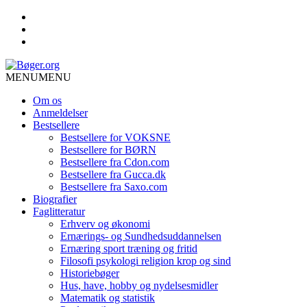
MENU
MENU
Om os
Anmeldelser
Bestsellere
Bestsellere for VOKSNE
Bestsellere for BØRN
Bestsellere fra Cdon.com
Bestsellere fra Gucca.dk
Bestsellere fra Saxo.com
Biografier
Faglitteratur
Erhverv og økonomi
Ernærings- og Sundhedsuddannelsen
Ernæring sport træning og fritid
Filosofi psykologi religion krop og sind
Historiebøger
Hus, have, hobby og nydelsesmidler
Matematik og statistik