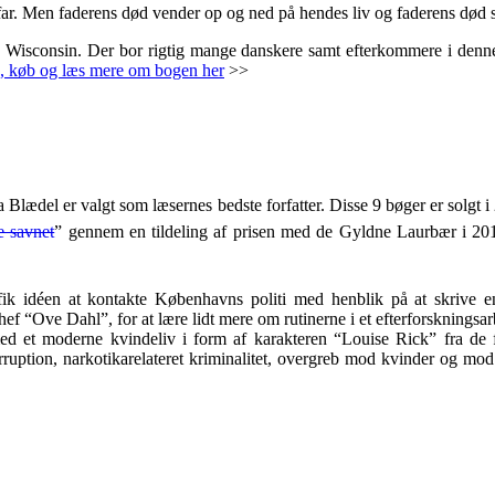
des far. Men faderens død vender op og ned på hendes liv og faderens dø
en Wisconsin. Der bor rigtig mange danskere samt efterkommere i denne
, køb og læs mere om bogen her
>>
ara Blædel er valgt som læsernes bedste forfatter. Disse 9 bøger er solgt
e savnet
” gennem en tildeling af prisen med de Gyldne Laurbær i 20
fik idéen at kontakte Københavns politi med henblik på at skrive en
 “Ove Dahl”, for at lære lidt mere om rutinerne i et efterforskningsarb
d et moderne kvindeliv i form af karakteren “Louise Rick” fra de fø
orruption, narkotikarelateret kriminalitet, overgreb mod kvinder og m