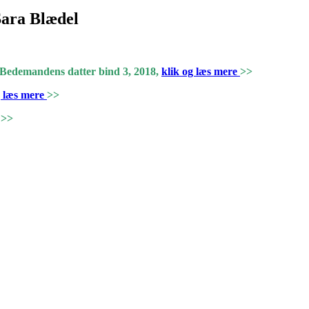
Sara Blædel
r, Bedemandens datter bind 3, 2018,
klik og læs mere
>>
g læs mere
>>
>>