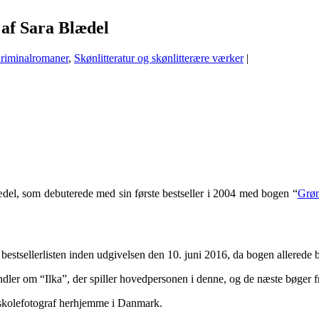
af Sara Blædel
riminalromaner
,
Skønlitteratur og skønlitterære værker
|
lædel, som debuterede med sin første bestseller i 2004 med bogen “
Grøn
å bestsellerlisten inden udgivelsen den 10. juni 2016, da bogen allerede 
andler om “Ilka”, der spiller hovedpersonen i denne, og de næste bøger 
om skolefotograf herhjemme i Danmark.