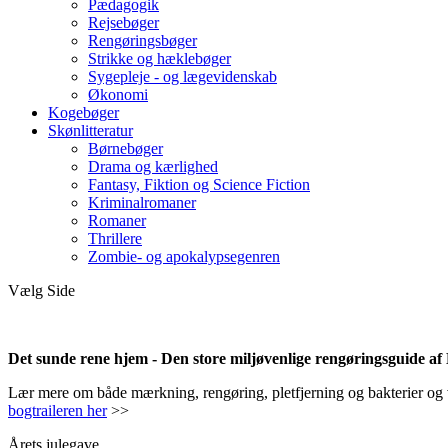
Pædagogik
Rejsebøger
Rengøringsbøger
Strikke og hæklebøger
Sygepleje - og lægevidenskab
Økonomi
Kogebøger
Skønlitteratur
Børnebøger
Drama og kærlighed
Fantasy, Fiktion og Science Fiction
Kriminalromaner
Romaner
Thrillere
Zombie- og apokalypsegenren
Vælg Side
Det sunde rene hjem - Den store miljøvenlige rengøringsguide a
Lær mere om både mærkning, rengøring, pletfjerning og bakterier og vir
bogtraileren her
>>
Årets julegave.....