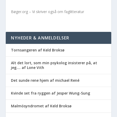
Bøger.org – Vi skriver også om faglitteratur
NYHEDER & ANMELDELSER
Tornsangeren af Keld Broksø
Alt det lort, som min psykolog insisterer på, at
jeg…. af Lone Vith
Det sunde rene hjem af michael René
Kvinde set fra ryggen af Jesper Wung-Sung
Malmösyndromet af Keld Broksø