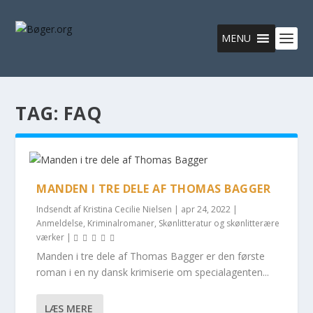
MENU
TAG:
FAQ
MANDEN I TRE DELE AF THOMAS BAGGER
Indsendt af
Kristina Cecilie Nielsen
|
apr 24, 2022
|
Anmeldelse
,
Kriminalromaner
,
Skønlitteratur og skønlitterære
værker
|
Manden i tre dele af Thomas Bagger er den første
roman i en ny dansk krimiserie om specialagenten...
LÆS MERE