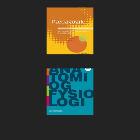
.
.
.