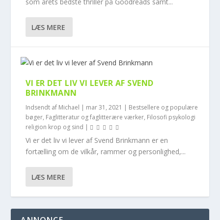
som årets bedste thriller på Goodreads samt...
LÆS MERE
VI ER DET LIV VI LEVER AF SVEND
BRINKMANN
Indsendt af
Michael
|
mar 31, 2021
|
Bestsellere og populære
bøger
,
Faglitteratur og faglitterære værker
,
Filosofi psykologi
religion krop og sind
|
Vi er det liv vi lever af Svend Brinkmann er en
fortælling om de vilkår, rammer og personlighed,...
LÆS MERE