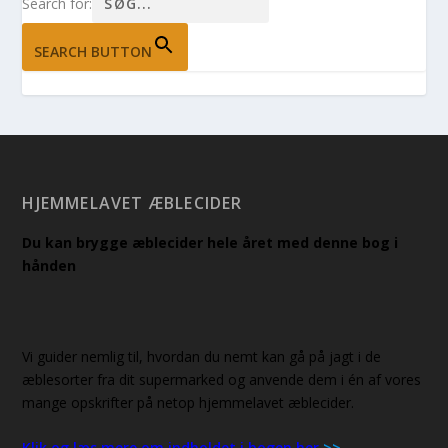
Search for:
SEARCH BUTTON
HJEMMELAVET ÆBLECIDER
Du kan brygge æblecider hele året med denne bog i
hånden
Vi guider nemlig til, hvordan du nemt kan gå på jagt i de
æblesorter fra dit supermarked og anvende dem i én af vores
mange opskrifter på netop hjemmelavet æblecider.
Klik og læs mere om indholdet i bogen her
>>