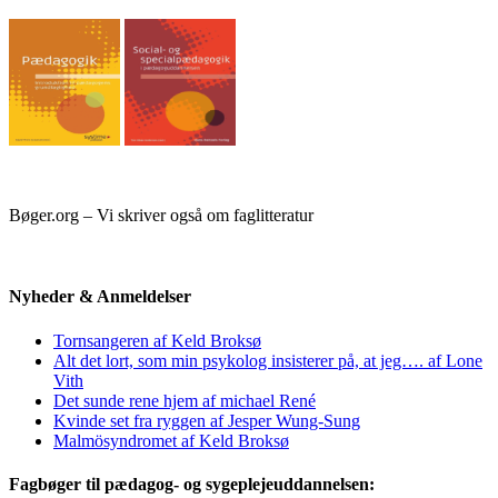
Bøger.org – Vi skriver også om faglitteratur
Nyheder & Anmeldelser
Tornsangeren af Keld Broksø
Alt det lort, som min psykolog insisterer på, at jeg…. af Lone
Vith
Det sunde rene hjem af michael René
Kvinde set fra ryggen af Jesper Wung-Sung
Malmösyndromet af Keld Broksø
Fagbøger til pædagog- og sygeplejeuddannelsen: