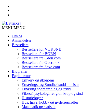
MENU
MENU
Om os
Anmeldelser
Bestsellere
Bestsellere for VOKSNE
Bestsellere for BØRN
Bestsellere fra Cdon.com
Bestsellere fra Gucca.dk
Bestsellere fra Saxo.com
Biografier
Faglitteratur
Erhverv og økonomi
Ernærings- og Sundhedsuddannelsen
Ernæring sport træning og fritid
Filosofi psykologi religion krop og sind
Historiebøger
Hus, have, hobby og nydelsesmidler
Matematik og statistik