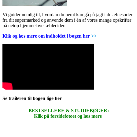
Vi guider nemlig til, hvordan du nemt kan gå på jagt i de æblesorter
fra dit supermarked og anvende dem i én af vores mange opskrifter
på netop hjemmelavet æblecider.
Klik og læs mere om indholdet i bogen her
>>
Se traileren til bogen lige her
BESTSELLERE & STUDIEBØGER:
Klik på forsidefotoet og læs mere
.
.