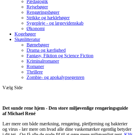
Pædagogik
Rejsebøger
Rengøringsbøger
Strikke og hæklebøger
Sygepleje - og lægevidenskab
Økonomi
Kogebøger
Skønlitteratur
Børnebøger
Drama og kærlighed
Fantasy, Fiktion og Science Fiction
Kriminalromaner
Romaner
Thrillere
Zombie- og apokalypsegenren
Vælg Side
Det sunde rene hjem - Den store miljøvenlige rengøringsguide
af Michael René
Lær mere om både mærkning, rengøring, pletfjerning og bakterier
og virus - lær mere om hvad alle dine vaskemærker egentlig betyder
i dit tøj - Og få alle de gode fif til at gøre mere miljøvenligt rent.
Klik