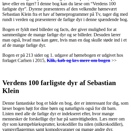
løve eller en tiger? I denne bog kan du læse om “Verdens 100
farligste dyr”. Dyrene præsenteres af den velkendte børnevært
Sebastian Klein fra et hav af børneprogrammer på Tv, tager dig med
rundt i verden og præsenterer de farlige dyr i denne spændende bog.
Bogen er fyldt med billeder og facts, der giver mulighed for at
sammenligne de mange farlige dyr og se billeder. Desuden lærer
man også, hvad man kan gøre, hvis man en dag skulle støde ind i et
af de mange farlige dyr.
Bogen er på 213 sider og 1. udgave af børnebogen er udgivet hos
forlaget Carlsen i 2015,
Klik, køb og læs mere om bogen
>>
.
Verdens 100 farligste dyr af Sebastian
Klein
Denne fantastiske bog er både en bog, der er interessant for dig, som
læser bogen højt for dine børn og naturligvis også for dit barn.
Listen med alle de farlige dyr er indekseret efter, hvor mange
mennesker de forskellige dyr har på samvittigheden. Læs mere om
dyr som kæmpeblæksprutter, krokodiller fra nilen (nilkrokodiller),
vampyrflagermus samt komodovaraner og mange andre dyr.