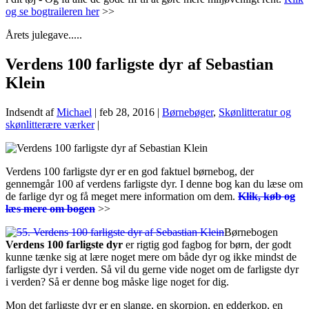
og se bogtraileren her
>>
Årets julegave.....
Verdens 100 farligste dyr af Sebastian
Klein
Indsendt af
Michael
|
feb 28, 2016
|
Børnebøger
,
Skønlitteratur og
skønlitterære værker
|
Verdens 100 farligste dyr er en god faktuel børnebog, der
gennemgår 100 af verdens farligste dyr. I denne bog kan du læse om
de farlige dyr og få meget mere information om dem.
Klik, køb og
læs mere om bogen
>>
Børnebogen
Verdens 100 farligste dyr
er rigtig god fagbog for børn, der godt
kunne tænke sig at lære noget mere om både dyr og ikke mindst de
farligste dyr i verden. Så vil du gerne vide noget om de farligste dyr
i verden? Så er denne bog måske lige noget for dig.
Mon det farligste dyr er en slange, en skorpion, en edderkop, en