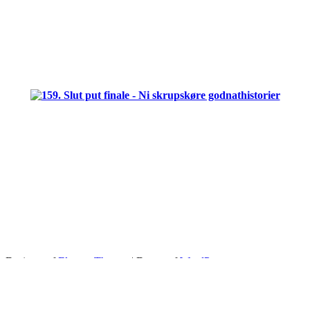
.
.
.
Designet af
Elegant Themes
| Drevet af
WordPress