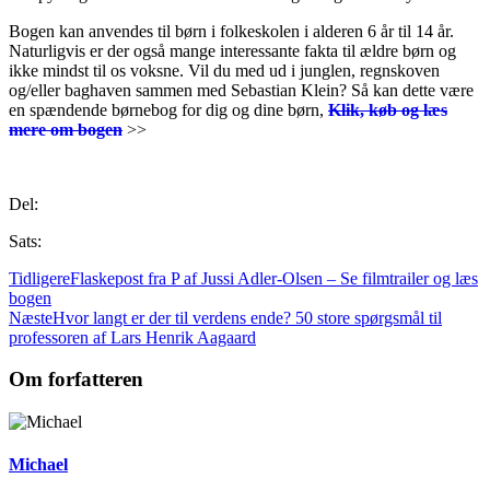
Bogen kan anvendes til børn i folkeskolen i alderen 6 år til 14 år.
Naturligvis er der også mange interessante fakta til ældre børn og
ikke mindst til os voksne. Vil du med ud i junglen, regnskoven
og/eller baghaven sammen med Sebastian Klein? Så kan dette være
en spændende børnebog for dig og dine børn,
Klik, køb og læs
mere om bogen
>>
.
Del:
Sats:
Tidligere
Flaskepost fra P af Jussi Adler-Olsen – Se filmtrailer og læs
bogen
Næste
Hvor langt er der til verdens ende? 50 store spørgsmål til
professoren af Lars Henrik Aagaard
Om forfatteren
Michael