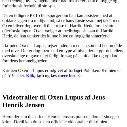
helt fredeligt liv i Vangede, hvor han fokuserer på at opbygge og
forbedre sit forhold til sin søn.
Da en tidligere PET-chef spørger om han kan assistere med at
opklare sagen fra midtjylland, så er hans første svar “nej tak”, men
Oxen bliver dog overtalt til at rejse til Harrild Hede for at starte
efterforskningen. Oxen vælger at medbringe sin søn til Harrild
Hede, da han tænker det kunne blive en hyggelig vinterferie.
I krimien Oxen – Lupus, rejser faderen med sin søn ind i et område
med ulve. Der er dog mere end én type af ulve, der er gør den ellers
overskuelige opgave til et farligt forsøg på at afdække og opklare
fortidens hemmeligheder.
Krimien Oxen – Lupus er udgivet af forlaget Politiken. Krimien er
på 519 sider.
Klik, køb og læs mere her
>>
Videotrailer til Oxen Lupus af Jens
Henrik Jensen
Herunder kan du se Jens Henrik Jensens præsentation af sin egen
krimi. Dertil kan du se den officielle videotrailer til krimien.