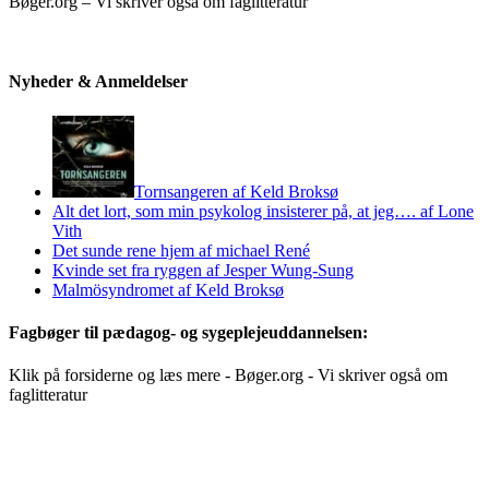
Bøger.org – Vi skriver også om faglitteratur
Nyheder & Anmeldelser
Tornsangeren af Keld Broksø
Alt det lort, som min psykolog insisterer på, at jeg…. af Lone
Vith
Det sunde rene hjem af michael René
Kvinde set fra ryggen af Jesper Wung-Sung
Malmösyndromet af Keld Broksø
Fagbøger til pædagog- og sygeplejeuddannelsen:
Klik på forsiderne og læs mere - Bøger.org - Vi skriver også om
faglitteratur