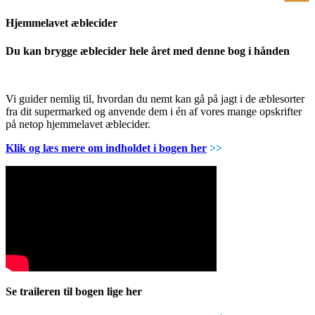
Hjemmelavet æblecider
Du kan brygge æblecider hele året med denne bog i hånden
Vi guider nemlig til, hvordan du nemt kan gå på jagt i de æblesorter
fra dit supermarked og anvende dem i én af vores mange opskrifter
på netop hjemmelavet æblecider.
Klik og læs mere om indholdet i bogen her
>>
Se traileren til bogen lige her