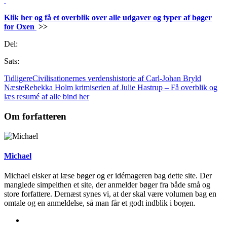
.
Klik her og få et overblik over alle udgaver og typer af bøger
for Oxen
>>
Del:
Sats:
Tidligere
Civilisationernes verdenshistorie af Carl-Johan Bryld
Næste
Rebekka Holm krimiserien af Julie Hastrup – Få overblik og
læs resumé af alle bind her
Om forfatteren
Michael
Michael elsker at læse bøger og er idémageren bag dette site. Der
manglede simpelthen et site, der anmelder bøger fra både små og
store forfattere. Dernæst synes vi, at der skal være volumen bag en
omtale og en anmeldelse, så man får et godt indblik i bogen.