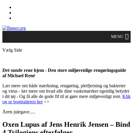
MENU
Vælg Side
Det sunde rene hjem - Den store miljøvenlige rengøringsguide
af Michael René
Lær mere om både mærkning, rengøring, pletfjerning og bakterier
og virus - lær mere om hvad alle dine vaskemærker egentlig betyder
i dit tøj - Og få alle de gode fif til at gøre mere miljøvenligt rent.
Klik
og se bogtraileren her
>>
Årets julegave.....
Oxen Lupus af Jens Henrik Jensen – Bind
4 Trilogiens efterfølger